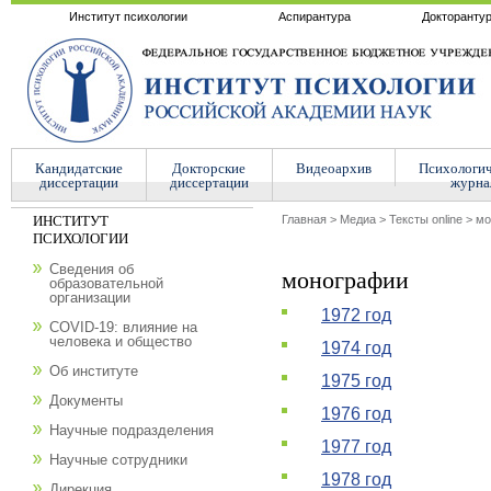
Институт психологии
Аспирантура
Докторанту
Кандидатские
Докторские
Видеоархив
Психологи
диссертации
диссертации
журна
ИНСТИТУТ
Главная
>
Медиа
>
Тексты online
>
мо
ПСИХОЛОГИИ
Сведения об
монографии
образовательной
организации
1972 год
COVID-19: влияние на
человека и общество
1974 год
Об институте
1975 год
Документы
1976 год
Научные подразделения
1977 год
Научные сотрудники
1978 год
Дирекция