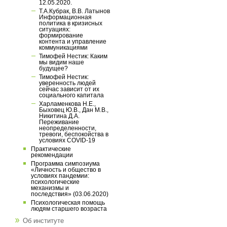
12.05.2020.
Т.А.Кубрак, В.В. Латынов
Информационная
политика в кризисных
ситуациях:
формирование
контента и управление
коммуникациями
Тимофей Нестик: Каким
мы видим наше
будущее?
Тимофей Нестик:
уверенность людей
сейчас зависит от их
социального капитала
Харламенкова Н.Е.,
Быховец Ю.В., Дан М.В.,
Никитина Д.А.
Переживание
неопределенности,
тревоги, беспокойства в
условиях COVID-19
Практические
рекомендации
Программа симпозиума
«Личность и общество в
условиях пандемии:
психологические
механизмы и
последствия» (03.06.2020)
Психологическая помощь
людям старшего возраста
Об институте