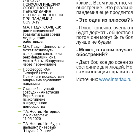
ОПРОС О
кризис. Всем известно, ч
ПСИХОЛОГИЧЕСКИХ
обострение. Это реальнос
ОСОБЕННОСТЯХ
ПЕРЕЖИВАНИЯ
пандемия еще продлится,
НЕОПРЕДЕЛЕННОСТИ
ПРИ ПАНДЕМИИ
- Это один из плюсов?
COVID-19
- Плюс, конечно, очень о
М.А. Падун: COVID-19:
риски психической
будет держать общество в
травматизации среди
потом они могут быть бол
медицинских
лучше не будем.
работников
М.А. Падун: Ценность не
- Может, в таком случа
может возникнуть
вследствие совета или
обострений?
рекомендации, она
может быть обнаружена
- Даст бог, все до осени 
через переживание
состояние для людей. Но
Профессор РАН
самоизоляции справиться
Тимофей Нестик:
Причины и последствия
Источник:
www.interfax.ru
алармизма в условиях
пандемии
Старший научный
сотрудник Анастасия
Воробьева о
психогигиене
вынужденного
домоседства
Т.А. Нестик. Интервью
ИА Интерфакс
11.05.2020
Т.А. Нестик: Что будет
дальше? Интервью
"Научной России"