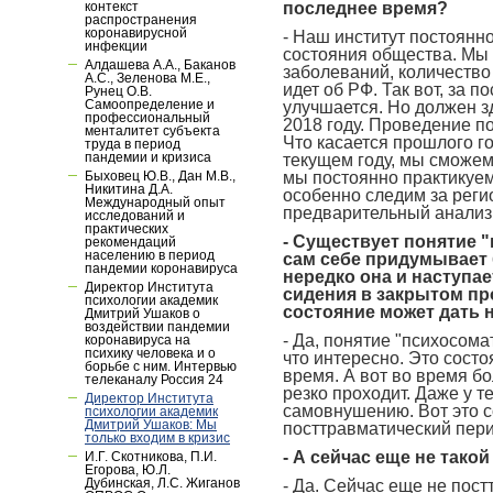
последнее время?
контекст
распространения
коронавирусной
- Наш институт постоянн
инфекции
состояния общества. Мы 
Алдашева А.А., Баканов
заболеваний, количество 
А.С., Зеленова М.Е.,
идет об РФ. Так вот, за п
Рунец О.В.
Самоопределение и
улучшается. Но должен зд
профессиональный
2018 году. Проведение п
менталитет субъекта
Что касается прошлого го
труда в период
пандемии и кризиса
текущем году, мы сможем 
мы постоянно практикуем
Быховец Ю.В., Дан М.В.,
Никитина Д.А.
особенно следим за реги
Международный опыт
предварительный анализ
исследований и
практических
- Существует понятие "
рекомендаций
населению в период
сам себе придумывает б
пандемии коронавируса
нередко она и наступа
Директор Института
сидения в закрытом пр
психологии академик
состояние может дать 
Дмитрий Ушаков о
воздействии пандемии
- Да, понятие "психосома
коронавируса на
психику человека и о
что интересно. Это сост
борьбе с ним. Интервью
время. А вот во время б
телеканалу Россия 24
резко проходит. Даже у т
Директор Института
самовнушению. Вот это с
психологии академик
Дмитрий Ушаков: Мы
посттравматический пери
только входим в кризис
- А сейчас еще не тако
И.Г. Скотникова, П.И.
Егорова, Ю.Л.
Дубинская, Л.С. Жиганов
- Да. Сейчас еще не пос