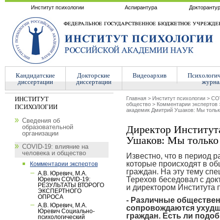
Институт психологии
Аспирантура
Докторанту
Кандидатские
Докторские
Видеоархив
Психологи
диссертации
диссертации
журна
ИНСТИТУТ
Главная
>
Институт психологии
>
COV
общество
>
Комментарии экспертов
ПСИХОЛОГИИ
академик Дмитрий Ушаков: Мы тольк
Сведения об
образовательной
Директор Институт
организации
Ушаков: Мы только 
COVID-19: влияние на
человека и общество
Известно, что в период 
которые происходят в об
Комментарии экспертов
граждан. На эту тему сп
А.В. Юревич, М.А.
Терехов беседовал с док
Юревич COVID-19:
РЕЗУЛЬТАТЫ ВТОРОГО
и директором Института
ЭКСПЕРТНОГО
ОПРОСА
- Различные обществен
А.В. Юревич, М.А.
сопровождаются ухудш
Юревич Социально-
граждан. Есть ли подо
психологический