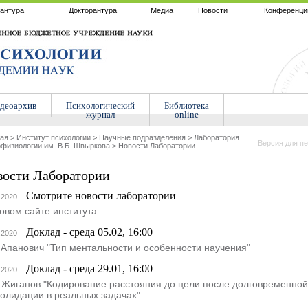
антура
Докторантура
Медиа
Новости
Конференци
деоархив
Психологический
Библиотека
журнал
online
ная
>
Институт психологии
>
Научные подразделения
>
Лаборатория
Версия для пе
физиологии им. В.Б. Швыркова
>
Новости Лаборатории
вости Лаборатории
Смотрите новости лаборатории
.2020
овом сайте института
Доклад - среда 05.02, 16:00
.2020
 Апанович "Тип ментальности и особенности научения"
Доклад - среда 29.01, 16:00
.2020
. Жиганов "Кодирование расстояния до цели после долговременной
солидации в реальных задачах"