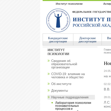
Институт психологии
Аспир
Кандидатские
Докторские
Ви
диссертации
диссертации
ИНСТИТУТ
Глав
психо
ПСИХОЛОГИИ
Сведения об
Но
образовательной
организации
24.05
COVID-19: влияние на
на н
человека и общество
Об институте
02.02
В.В.
Документы
Научные подразделения
28.01
Л.С
Лаборатория психологии
познавательных
кон
процессов и