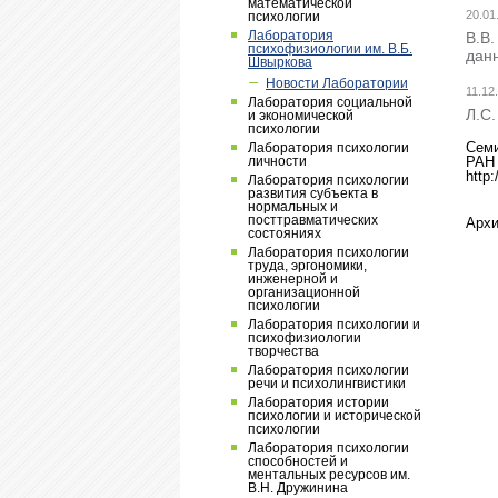
математической
20.01
психологии
Лаборатория
В.В
психофизиологии им. В.Б.
дан
Швыркова
Новости Лаборатории
11.12
Лаборатория социальной
Л.С
и экономической
психологии
Семи
Лаборатория психологии
личности
РАН 
http
Лаборатория психологии
развития субъекта в
нормальных и
посттравматических
Архи
состояниях
Лаборатория психологии
труда, эргономики,
инженерной и
организационной
психологии
Лаборатория психологии и
психофизиологии
творчества
Лаборатория психологии
речи и психолингвистики
Лаборатория истории
психологии и исторической
психологии
Лаборатория психологии
способностей и
ментальных ресурсов им.
В.Н. Дружинина