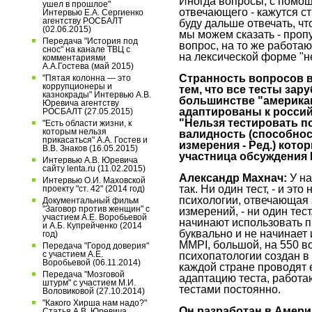
Иногда вопросы, с помощ
ушел в прошлое"
отвечающего - кажутся с
Интервью Е.А. Сергиенко
агентству РОСБАЛТ
буду дальше отвечать, чт
(02.06.2015)
мы можем сказать - проп
Передача "История под
вопрос, на то же работаю
снос" на канале ТВЦ с
на лексической форме "не
комментариями
А.А.Гостева (май 2015)
Странность вопросов в
"Пятая колонна — это
коррупционеры и
тем, что все тесты за
казнокрады" Интервью А.В.
большинстве "америка
Юревича агентству
адаптированы к росси
РОСБАЛТ (27.05.2015)
"Нельзя тестировать п
"Есть области жизни, к
которым нельзя
валидность (способнос
прикасаться" А.А. Гостев и
измерения - Ред.) кото
В.В. Знаков (16.05.2015)
участница обсуждения 
Интервью А.В. Юревича
сайту lenta.ru (11.02.2015)
Александр Махнач:
У на
Интервью О.И. Маховской
так. Ни один тест, - и эт
проекту "ст. 42" (2014 год)
психологии, отвечающая 
Документальный фильм
"Заговор против женщин" с
измерений, - ни один тес
участием А.Е. Воробьевой
начинают использовать 
и А.Б. Купрейченко (2014
буквально и не начинает 
год)
MMPI, большой, на 550 в
Передача "Город доверия"
с участием А.Е.
психопатологии создан в 4
Воробьевой (06.11.2014)
каждой стране проводят 
Передача "Мозговой
адаптацию теста, работа
штурм" с участием М.И.
тестами постоянно.
Воловиковой (27.10.2014)
"Какого Хирша нам надо?"
Он разработан в Амери
Статья А.В. Юревича