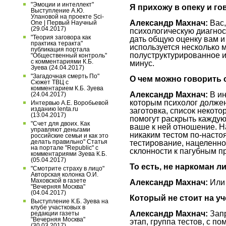
"Эмоции и интеллект"
Я прихожу в опеку и г
Выступление А.Ю.
Улановой на проекте Sci-
Александр Махнач:
Вас,
One | Первый Научный
(29.04.2017)
психологическую диагнос
"Теория заговора как
дать общую оценку вам и
практика теракта"
используется несколько м
публикация портала
полуструктурированное и
"Общественный контроль"
с комментариями К.Б.
минус.
Зуева (24.04.2017)
"Загадочная смерть По"
О чем можно говорить 
Сюжет ТВЦ с
комментарием К.Б. Зуева
Александр Махнач:
В ин
(24.04.2017)
которым психолог должен
Интервью А.Е. Воробьевой
изданию lenta.ru
заготовка, список некот
(13.04.2017)
помогут раскрыть каждую
"Счет для двоих. Как
ваше к ней отношение. Н
управляют деньгами
никаким тестом по-наст
российские семьи и как это
делать правильно" Статья
тестирование, нацеленно
на портале "Republic" с
склонности к пагубным п
комментариями Зуева К.Б.
(05.04.2017)
То есть, не наркоман л
"Смотрите страху в лицо"
Авторская колонка О.И.
Маховской в газете
Александр Махнач:
Или 
"Вечерняя Москва"
(04.04.2017)
Который не стоит на уч
Выступление К.Б. Зуева на
клубе участковых в
Александр Махнач:
Запр
редакции газеты
"Вечерняя Москва"
этап, группа тестов, с п
(30.03.2017)