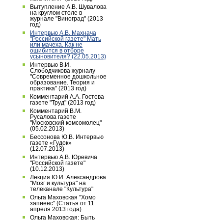
Вытупление А.В. Шувалова
на круглом столе в
журнале "Виноград" (2013
год)
Интервью А.В. Махнача
"Российской газете" Мать
или мачеха. Как не
ошибится в отборе
усыновителя? (22.05.2013)
Интервью В.И.
Слободчикова журналу
"Современное дошкольное
образование. Теория и
практика" (2013 год)
Комментарий А.А. Гостева
газете "Труд" (2013 год)
Комментарий В.М.
Русалова газете
"Московский комсомолец"
(05.02.2013)
Бессонова Ю.В. Интервью
газете «Гудок»
(12.07.2013)
Интервью А.В. Юревича
"Российской газете"
(10.12.2013)
Лекция Ю.И. Александрова
"Мозг и культура" на
телеканале "Культура"
Ольга Маховская "Хомо
запиенс" (Статья от 11
апреля 2013 года)
Ольга Маховская: Быть