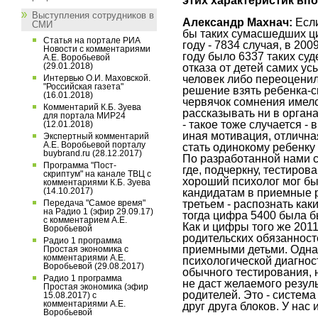
этих характеристик впо
Выступления сотрудников в
Александр Махнач:
Если
СМИ
бы таких сумасшедших ци
Статья на портале РИА
году - 7834 случая, в 2009
Новости с комментариями
году было 6337 таких суд
А.Е. Воробьевой
(29.01.2018)
отказа от детей самих ус
человек либо переоценил
Интервью О.И. Маховской.
"Российская газета"
решение взять ребенка-с
(16.01.2018)
червячок сомнения имелся
Комментарий К.Б. Зуева
рассказывать ни в органа
для портала МИР24
- такое тоже случается -
(12.01.2018)
иная мотивация, отлична
Экспертный комментарий
А.Е. Воробьевой порталу
стать одинокому ребенк
buybrand.ru (28.12.2017)
По разработанной нами с
Программа "Пост-
где, подчеркну, тестиров
скриптум" на канале ТВЦ с
хороший психолог мог бы
комментариями К.Б. Зуева
(14.10.2017)
кандидатам в приемные р
третьем - распознать ка
Передача "Самое время"
на Радио 1 (эфир 29.09.17)
тогда цифра 5400 была б
с комментарием А.Е.
Как и цифры того же 2011
Воробьевой
родительских обязанносте
Радио 1 программа
приемными детьми. Однак
Простая экономика с
комментариями А.Е.
психологической диагнос
Воробьевой (29.08.2017)
обычного тестирования, н
Радио 1 программа
не даст желаемого резул
Простая экономика (эфир
родителей. Это - систем
15.08.2017) с
комментариями А.Е.
друг друга блоков. У нас и
Воробьевой