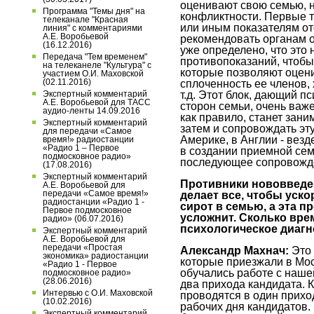
оценивают свою семью, н
Программа "Темы дня" на
конфликтности. Первые тр
телеканале "Красная
или иным показателям от
линия" с комментариями
А.Е. Воробьевой
рекомендовать органам оп
(16.12.2016)
уже определено, что это 
Передача "Тем временем"
противопоказаний, чтобы
на телеканеле "Культура" с
которые позволяют оцени
участием О.И. Маховской
(02.11.2016)
сплоченность ее членов, 
т.д. Этот блок, дающий 
Экспертный комментарий
А.Е. Воробьевой для ТАСС
сторон семьи, очень важе
аудио-ленты 14.09.2016
как правило, станет зани
Экспертный комментарий
затем и сопровождать эт
для передачи «Самое
Америке, в Англии - вез
время!» радиостанции
«Радио 1 – Первое
в создании приемной семь
подмосковное радио»
последующее сопровожд
(17.08.2016)
Экспертный комментарий
Противники нововведен
А.Е. Воробьевой для
передачи «Самое время!»
делает все, чтобы уско
радиостанции «Радио 1 -
сирот в семью, а эта п
Первое подмосковное
усложнит. Сколько вре
радио» (06.07.2016)
психологическое диаг
Экспертный комментарий
А.Е. Воробьевой для
передачи «Простая
Александр Махнач:
Это
экономика» радиостанции
которые приезжали в Мос
«Радио 1 - Первое
обучались работе с наше
подмосковное радио»
(28.06.2016)
два прихода кандидата. К
Интервью с О.И. Маховской
проводятся в один приход
(10.02.2016)
рабочих дня кандидатов.
Экспертный комментарий