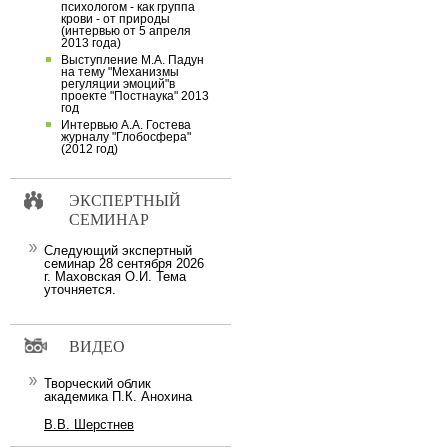
психологом - как группа
крови - от природы
(интервью от 5 апреля
2013 года)
Выступление М.А. Падун
на тему "Механизмы
регуляции эмоций"в
проекте "Постнаука" 2013
год
Интервью А.А. Гостева
журналу "Глобосфера"
(2012 год)
ЭКСПЕРТНЫЙ
СЕМИНАР
Следующий экспертный
семинар 28 сентября 2026
г. Маховская О.И. Тема
уточняется.
ВИДЕО
Творческий облик
академика П.К. Анохина
В.В. Шерстнев