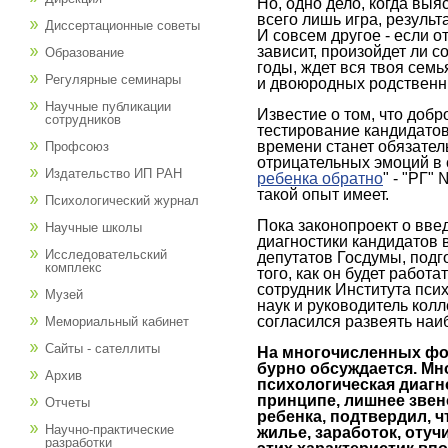
Но, одно дело, когда выяс
всего лишь игра, результ
Диссертационные советы
И совсем другое - если о
зависит, произойдет ли с
Образование
годы, ждет вся твоя сем
Регулярные семинары
и двоюродных родственн
Научные публикации
Известие о том, что добр
сотрудников
тестирование кандидатов
времени станет обязател
Профсоюз
отрицательных эмоций в
Издательство ИП РАН
ребенка обратно
" - "РГ" 
такой опыт имеет.
Психологический журнал
Пока законопроект о вве
Научные школы
диагностики кандидатов 
Исследовательский
депутатов Госдумы, подг
комплекс
того, как он будет работ
сотрудник Института пси
Музей
наук и руководитель колл
согласился развеять на
Мемориальный кабинет
Сайты - сателлиты
На многочисленных фо
бурно обсуждается. Мн
Архив
психологическая диагн
принципе, лишнее звен
Отчеты
ребенка, подтвердил, ч
Научно-практические
жилье, заработок, отуч
разработки