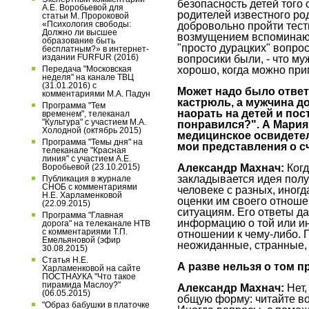
безопасность детей того 
А.Е. Воробьевой для
родителей известного ро
статьи М. Пророковой
«Психология свободы:
добровольно пройти тести
Должно ли высшее
возмущением вспоминают
образование быть
"просто дурацких" вопрос
бесплатным?» в интернет-
издании FURFUR (2016)
вопросики были, - что му
хорошо, когда можно прип
Передача "Московская
неделя" на канале ТВЦ
(31.01.2016) с
Может надо было ответ
комментариями М.А. Падун
кастрюль, а мужчина д
Программа "Тем
наорать на детей и пос
временем", телеканал
"Культура" с участием М.А.
понравился?". А Мария
Холодной (октябрь 2015)
медицинское освидетел
Программа "Темы дня" на
мои представления о сч
телеканале "Красная
линия" с участием А.Е.
Александр Махнач:
Когд
Воробьевой (23.10.2015)
закладывается идея пол
Публикация в журнале
СНОБ с комментариями
человеке с разных, иног
Н.Е. Харламенковой
оценки им своего отнош
(22.09.2015)
ситуациям. Его ответы д
Программа "Главная
информацию о той или ин
дорога" на телеканале НТВ
с комментариями Т.П.
отношении к чему-либо.
Емельяновой (эфир
неожиданные, странные, 
30.08.2015)
Статья Н.Е.
А разве нельзя о том 
Харламенковой на сайте
ПОСТНАУКА "Что такое
пирамида Маслоу?"
Александр Махнач:
Нет,
(06.05.2015)
общую форму: читайте во
"Образ бабушки в платочке