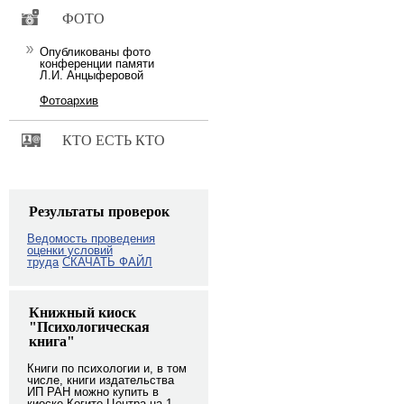
ФОТО
Опубликованы фото
конференции памяти
Л.И. Анцыферовой
Фотоархив
КТО ЕСТЬ КТО
Результаты проверок
Ведомость проведения
оценки условий
труда
СКАЧАТЬ ФАЙЛ
Книжный киоск
"Психологическая
книга"
Книги по психологии и, в том
числе, книги издательства
ИП РАН можно купить в
киоске Когито-Центра на 1