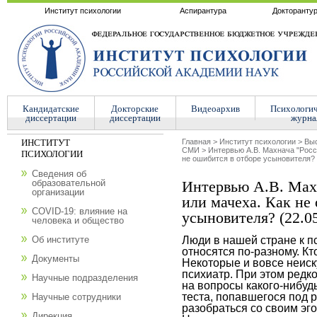
Институт психологии
Аспирантура
Докторанту
Кандидатские
Докторские
Видеоархив
Психологи
диссертации
диссертации
журна
ИНСТИТУТ
Главная
>
Институт психологии
>
Выс
СМИ
>
Интервью А.В. Махнача "Росс
ПСИХОЛОГИИ
не ошибится в отборе усыновителя? 
Сведения об
образовательной
Интервью А.В. Махн
организации
или мачеха. Как не
COVID-19: влияние на
усыновителя? (22.0
человека и общество
Люди в нашей стране к пс
Об институте
относятся по-разному. Кто
Документы
Некоторые и вовсе неиску
психиатр. При этом редко
Научные подразделения
на вопросы какого-нибудь
теста, попавшегося под р
Научные сотрудники
разобраться со своим эг
Дирекция