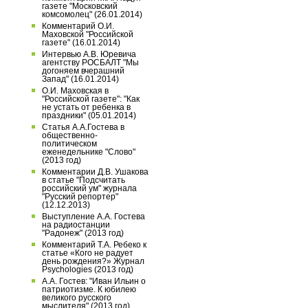
газете "Московский
комсомолец" (26.01.2014)
Комментарий О.И.
Маховской "Российской
газете" (16.01.2014)
Интервью А.В. Юревича
агентству РОСБАЛТ "Мы
догоняем вчерашний
Запад" (16.01.2014)
О.И. Маховская в
"Российской газете": "Как
не устать от ребенка в
праздники" (05.01.2014)
Статья А.А.Гостева в
общественно-
политическом
еженедельнике "Слово"
(2013 год)
Комментарии Д.В. Ушакова
в статье "Подсчитать
российский ум" журнала
"Русский репортер"
(12.12.2013)
Выступление А.А. Гостева
на радиостанции
"Радонеж" (2013 год)
Комментарий Т.А. Ребеко к
статье «Кого не радует
день рождения?» Журнал
Psychologies (2013 год)
А.А. Гостев: "Иван Ильин о
патриотизме. К юбилею
великого русского
мыслителя" (2013 год)