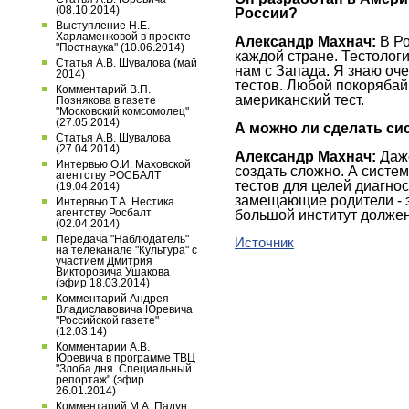
(08.10.2014)
России?
Выступление Н.Е.
Харламенковой в проекте
Александр Махнач:
В Ро
"Постнаука" (10.06.2014)
каждой стране. Тестологи
Статья А.В. Шувалова (май
нам с Запада. Я знаю оч
2014)
тестов. Любой покорябай
Комментарий В.П.
американский тест.
Познякова в газете
"Московский комсомолец"
(27.05.2014)
А можно ли сделать си
Статья А.В. Шувалова
(27.04.2014)
Александр Махнач:
Даже
Интервью О.И. Маховской
создать сложно. А систем
агентству РОСБАЛТ
тестов для целей диагнос
(19.04.2014)
замещающие родители - э
Интервью Т.А. Нестика
агентству Росбалт
большой институт должен 
(02.04.2014)
Передача "Наблюдатель"
Источник
на телеканале "Культура" с
участием Дмитрия
Викторовича Ушакова
(эфир 18.03.2014)
Комментарий Андрея
Владиславовича Юревича
"Российской газете"
(12.03.14)
Комментарии А.В.
Юревича в программе ТВЦ
"Злоба дня. Специальный
репортаж" (эфир
26.01.2014)
Комментарий М.А. Падун