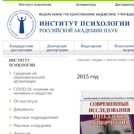
Институт психологии
Аспирантура
Докторанту
Кандидатские
Докторские
Видеоархив
Психологи
диссертации
диссертации
журна
ИНСТИТУТ
Главная
>
Медиа
>
Тексты online
>
ко
ПСИХОЛОГИИ
Сведения об
2015 год
образовательной
организации
COVID-19: влияние на
человека и общество
Об институте
Документы
Научные подразделения
Научные сотрудники
Дирекция