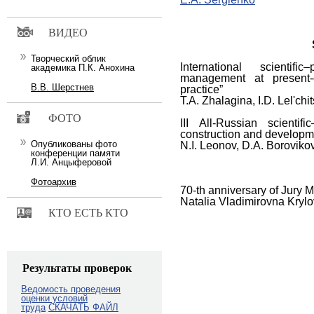
ВИДЕО
Творческий облик
International scientif
академика П.К. Анохина
management at present-d
В.В. Шерстнев
practice”
T.A. Zhalagina, I.D. Lel'chi
ФОТО
III All-Russian scienti
construction and developme
Опубликованы фото
N.I. Leonov, D.A. Boroviko
конференции памяти
Л.И. Анцыферовой
Фотоархив
70-th anniversary of Jury 
Natalia Vladimirovna Kryl
КТО ЕСТЬ КТО
Результаты проверок
Ведомость проведения
оценки условий
труда
СКАЧАТЬ ФАЙЛ