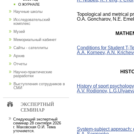
О ЖУРНАЛЕ
Научные школы
Topological and metrical pr
O.A. Goncharov, N.E. Emel
Исследовательский
комплекс
Музей
MATHE
Мемориальный кабинет
Conditions for Student T-T
Сайты - сателлиты
A.A. Korneev, A.N. Krichev
Архив
Отчеты
HIST
Научно-практические
разработки
Выступления сотрудников в
History of sport psycholo
СМИ
A.V. Rodionov, L.G.Ulyaev
ЭКСПЕРТНЫЙ
СЕМИНАР
Следующий экспертный
семинар 28 сентября 2026
г. Маховская О.И. Тема
System-subject approach: 
уточняется.
E.A. Sergienko