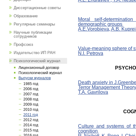
Диссертационные советы
Образование
Moral self-determinatio
demographic groups
Регулярные семинары
A.E.Vorobieva, A.B. Kupre
Научные публикации
сотрудников
Профсоюз
Value-meaning sphere of s
Издательство ИП РАН
N.I. Petrova
Психологический журнал
PSYCHO
Лицензионный договор
Психологический журнал
Выпуски журналов
Death anxiety in J.Greenbe
1985 год
Terror Management Theor
2006 год
T.A. Gavrilova
2007 год
2008 год
2009 год
2010 год
COGN
2011 год
2012 год
2014 год
Сulture and systems of th
2015 год
cognition
R. Nisbett, K. Peng, I. Cho
2016 год