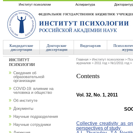
Институт психологии
Аспирантура
Докторанту
Кандидатские
Докторские
Видеоархив
Психологи
диссертации
диссертации
журна
ИНСТИТУТ
Главная
>
Институт психологии
>
Пси
журналов
>
2011 год
>
№1/2011 год
>
ПСИХОЛОГИИ
Сведения об
Contents
образовательной
организации
COVID-19: влияние на
человека и общество
Vol. 32, No. 1, 2011
Об институте
Документы
SO
Научные подразделения
Collective creativity as or
Научные сотрудники
perspectives of study
A.L. Zhuravlev , T.A. Nestik
Дирекция