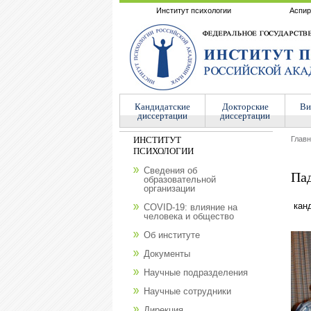
Институт психологии
Аспир
Кандидатские
Докторские
Ви
диссертации
диссертации
ИНСТИТУТ
Глав
ПСИХОЛОГИИ
Сведения об
Па
образовательной
организации
кан
COVID-19: влияние на
человека и общество
Об институте
Документы
Научные подразделения
Научные сотрудники
Дирекция