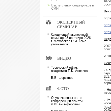
лабо
сост
Выступления сотрудников в
СМИ
Выст
https
ЭКСПЕРТНЫЙ
http
СЕМИНАР
http
Следующий экспертный
семинар 28 сентября 2026
Педа
г. Маховская О.И. Тема
уточняется.
2007
псих
2010
ВИДЕО
Осно
Творческий облик
· К 
академика П.К. Анохина
перс
2017
В.В. Шерстнев
http
обра
ФОТО
· На
Псих
Опубликованы фото
· Ре
конференции памяти
иссл
Л.И. Анцыферовой
http
09.0