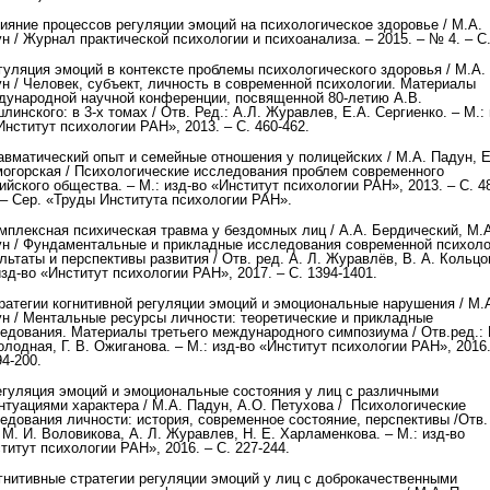
ияние процессов регуляции эмоций на психологическое здоровье / М.А.
н / Журнал практической психологии и психоанализа. – 2015. – № 4. – С.
гуляция эмоций в контексте проблемы психологического здоровья / М.А.
н / Человек, субъект, личность в современной психологии. Материалы
ународной научной конференции, посвященной 80‐летию А.В.
линского: в 3-х томах / Отв. Ред.: А.Л. Журавлев, Е.А. Сергиенко. – М.: 
Институт психологии РАН», 2013. – С. 460-462.
авматический опыт и семейные отношения у полицейских / М.А. Падун, 
огорская / Психологические исследования проблем современного
ийского общества. – М.: изд-во «Институт психологии РАН», 2013. – С. 4
 – Сер. «Труды Института психологии РАН».
мплексная психическая травма у бездомных лиц / А.А. Бердический, М.
н / Фундаментальные и прикладные исследования современной психоло
льтаты и перспективы развития / Отв. ред. А. Л. Журавлёв, В. А. Кольцо
изд-во «Институт психологии РАН», 2017. – С. 1394-1401.
ратегии когнитивной регуляции эмоций и эмоциональные нарушения / М.
н / Ментальные ресурсы личности: теоретические и прикладные
едования. Материалы третьего международного симпозиума / Отв.ред.: 
олодная, Г. В. Ожиганова. – М.: изд-во «Институт психологии РАН», 2016.
94-200.
егуляция эмоций и эмоциональные состояния у лиц с различными
нтуациями характера / М.А. Падун, А.О. Петухова / Психологические
едования личности: история, современное состояние, перспективы /Отв.
 М. И. Воловикова, А. Л. Журавлев, Н. Е. Харламенкова. – М.: изд-во
титут психологии РАН», 2016. – С. 227-244.
гнитивные стратегии регуляции эмоций у лиц с доброкачественными