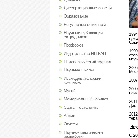
Диссертационные советы
Образование
Регулярные семинары
Научные публикации
1994
сотрудников
гума
Соци
Профсоюз
1999
Издательство ИП РАН
степ
меди
Психологический журнал
2005
Научные школы
Моск
Исследовательский
2007
комплекс
2009
Музей
псих
Мемориальный кабинет
2011
Дист
Сайты - сателлиты
2012
Архив
тера
Отчеты
Нау
Научно-практические
С 20
разработки