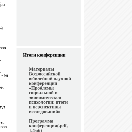
,
уры
ой
 –
мова
Итоги конференции
.
Материалы
.
Всероссийской
. - №
юбилейной научной
конференции
ун,
«Проблемы
социальной и
экономической
психологии: итоги
и перспективы
тут
исследований»
Программа
ть:
конференции(.pdf,
кова.
1.4мб)