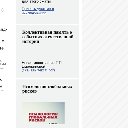
для этого сжаты
Принять участие в
 6.
исследовании
изд-
Коллективная память о
событиях отечественной
истории
Е.М.
84-
А.
Новая монография Т.П.
гии.
Емельяновой
ва. –
(скачать текст, pdf
)
А.
Психология глобальных
М.
 –
рисков