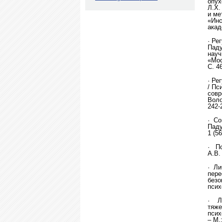
опух
Л.Х.
и ме
«Инс
акад
· Ре
Паду
науч
«Мос
С. 4
· Ре
/ Пс
совр
Воло
242-
· Со
Паду
1 (56
·
Пс
А.В.
· Ли
пере
безо
псих
· Ли
тяже
псих
– М.