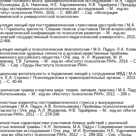
олями головного мозга: феноменологическое исследование / М.А. Падун
 Кузнецова, Д.А. Никитина, Н.Е. Харламенкова, Н.В. Тарабрина / Процед
тоды экспериментально-психологических исследований. – М.: изд-во
титут психологии РАН», 2016. – С. 490-497. – Сер. «Интеграция
емической и университетской психологии».
гуляция эмоций при посттравматическом стрессовом расстройстве / М.А.
н / Горизонты зрелости. Сборник тезисов участников Пятой всероссийск
но-практической конференции по психологии развития. – М.: изд-во:
ковский государственный психолого-педагогический университет», 2015.
62-466.
гуляция эмоций и психологическое благополучие / М.А. Падун, Л.А. Кли
ихологическое здоровье личности и духовно-нравственные проблемы
еменного российского общества / Отв. ред. А. Л. Журавлев, М. И.
викова, Т.В. Галкина. – М.: изд-во «Институт психологии РАН», 2014. – С
256. – Сер. «Труды Института психологии РАН».
циальная желательность и подавление эмоций у сотрудников МВД / М.А
н, Е.А. Сорокко / Психопедагогика в правоохрантельных органах. – 2014
). – С. 40-44.
ихическая травма и картина мира: теория, эмпирия, практика / М.А. Пад
 Котельникова. – М.: изд-во «Институт психологии РАН», 2012. – 206 с.
чностные корреляты посттравматического стресса у вынужденных
селенцев / М.А. Падун, А.В. Котельникова / Проблемы психологической
пасности / Отв. ред. А.Л. Журавлев, Н.В. Тарабрина. – М.: изд-во «Инсти
ологии РАН», 2012. – С. 278-299.
чностные характеристики участников боевых действий с различной
стью военной травмы / А.Н. Зеленина, М.А. Падун / Современная личнос
ологические исследования / Отв. ред.: М.И. Воловикова, Н.Е. Харламен
: изд-во «Институт психологии РАН», 2012. – С. 289-304. – Сер. «Труды