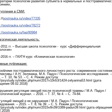
ратории психологии развития субъекта в нормальных и посттравматичес
ояниях;
упления в СМИ:
://
postnauka.ru/video/77335
s://postnauka.ru/video/78272
s://postnauka.ru/faq/80984
гогическая деятельность:
-2011 гг. – Высшая школа психологии - курс «Дифференциальная
ология»
-2016 гг. – ГАУГН курс «Клиническая психология»
вные публикации:
проблеме посттравматического личностного роста: современное состояни
пективы / А.Н. Зелянина, М.А. Падун / Психологические исследования. –
. – Т. 10, № 53. – С. 4. Режим доступа:
://psystudy.ru/index.php/num/2017v10n53/1424-zelyanina53.html (дата
щения 09.02.2018)
рушения регуляции эмоций после психической травмы / М.А. Падун /
ологический журнал. – 2016. – Т. 37, № 4. – С. 74-84.
гуляций эмоций и ее нарушения / М.А. Падун / Психологические
едования. – 2015. – Т. 8, № 39. – С. 5. Режим доступа:
://psystudy.ru/index.php/num/2015v8n39/1089-padun39.html (дата обращени
2.2018)