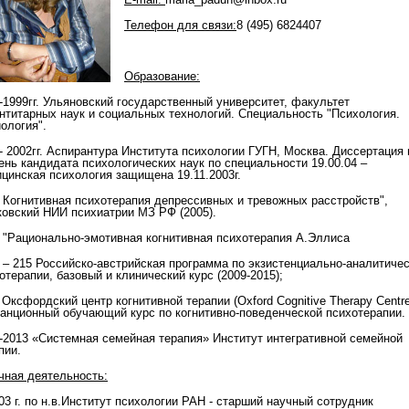
Телефон для связи:
8 (495) 6824407
Образование:
-1999гг. Ульяновский государственный университет, факультет
нтитарных наук и социальных технологий. Специальность "Психология.
ология".
- 2002гг. Аспирантура Института психологии ГУГН, Москва. Диссертация 
ень кандидата психологических наук по специальности 19.00.04 –
цинская психология защищена 19.11.2003г.
 Когнитивная психотерапия депрессивных и тревожных расстройств",
овский НИИ психиатрии МЗ РФ (2005).
 "Рационально-эмотивная когнитивная психотерапия А.Эллиса
 – 215 Российско-австрийская программа по экзистенциально-аналитиче
отерапии, базовый и клинический курс (2009-2015);
 Оксфордский центр когнитивной терапии (Oxford Cognitive Therapy Centre
анционный обучающий курс по когнитивно-поведенческой психотерапии.
-2013 «Системная семейная терапия» Институт интегративной семейной
пии.
чная деятельность:
03 г. по н.в.Институт психологии РАН - старший научный сотрудник