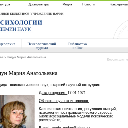
антура
Докторантура
Медиа
Новости
Конференци
деоархив
Психологический
Библиотека
журнал
online
ная
>
Падун Мария Анатольевна
Версия для пе
дун Мария Анатольевна
дидат психологических наук, старший научный сотрудник
Дата рождения:
17.01.1971
Область научных интересов:
Клиническая психология, регуляция эмоций,
психология посттравматического стресса,
биопсихосоциальные модели психических
расстройств,
Е
-mail:
maria_padun@inbox.ru