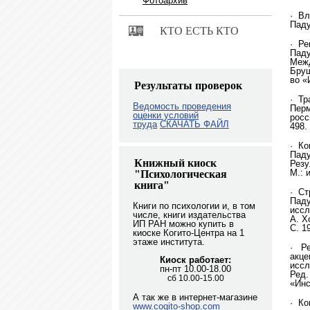
Фотоархив
· Вл
Паду
КТО ЕСТЬ КТО
· Ре
Паду
Межд
Бруш
во «
Результаты проверок
· Тр
Ведомость проведения
Перм
оценки условий
росс
труда
СКАЧАТЬ ФАЙЛ
498.
· Ко
Паду
Книжный киоск
Резу
М.: 
"Психологическая
книга"
· Ст
Паду
Книги по психологии и, в том
иссл
числе, книги издательства
А. Х
ИП РАН можно купить в
С. 1
киоске Когито-Центра на 1
этаже института.
·
Р
акце
Киоск работает:
иссл
пн-пт 10.00-18.00
Ред.
сб 10.00-15.00
«Инс
А так же в интернет-магазине
·
Ко
www.cogito-shop.com