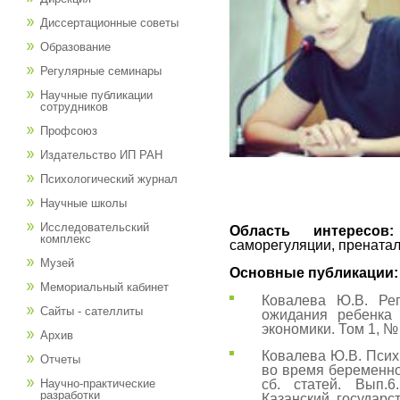
Диссертационные советы
Образование
Регулярные семинары
Научные публикации
сотрудников
Профсоюз
Издательство ИП РАН
Психологический журнал
Научные школы
Исследовательский
Область интересо
комплекс
саморегуляции, прената
Музей
Основные публикации:
Мемориальный кабинет
Ковалева Ю.В. Ре
Сайты - сателлиты
ожидания ребенка
экономики. Том 1, № 
Архив
Ковалева Ю.В. Псих
Отчеты
во время беременно
сб. статей. Вып.6
Научно-практические
разработки
Казанский государс