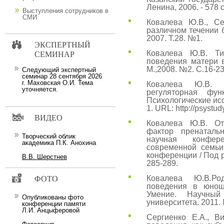
Ленина, 2006. - 578 с
Выступления сотрудников в
СМИ
Ковалева Ю.В., Се
различном течении 
2007. Т.28. №1.
ЭКСПЕРТНЫЙ
Ковалева Ю.В. Ти
СЕМИНАР
поведения матери 
М.,2008. №2. С.16-23
Следующий экспертный
семинар 28 сентября 2026
г. Маховская О.И. Тема
Ковалева Ю.В. 
уточняется.
регуляторная фун
Психологические ис
1. URL: http://psystudy
ВИДЕО
Ковалева Ю.В. От
фактор пренаталь
Творческий облик
научная конфер
академика П.К. Анохина
современной семьи»
конференции / Под р
В.В. Шерстнев
285-289.
Ковалева Ю.В
.
Ро
ФОТО
поведения в юнош
Умение. Научный
Опубликованы фото
университета. 2011. 
конференции памяти
Л.И. Анцыферовой
Сергиенко Е.А., В