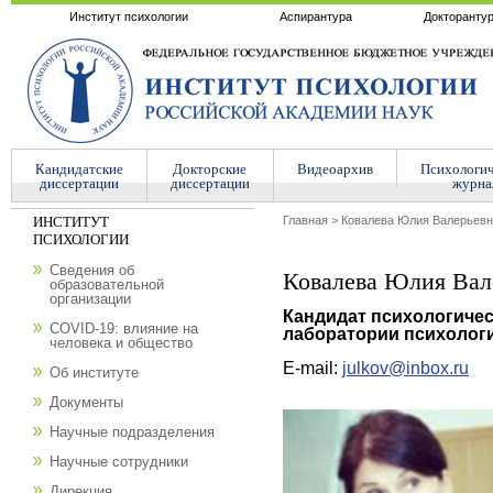
Институт психологии
Аспирантура
Докторанту
Кандидатские
Докторские
Видеоархив
Психологи
диссертации
диссертации
журна
ИНСТИТУТ
Главная
>
Ковалева Юлия Валерьевн
ПСИХОЛОГИИ
Сведения об
Ковалева Юлия Вал
образовательной
организации
Кандидат психологичес
COVID-19: влияние на
лаборатории психолог
человека и общество
E-mail:
julkov@inbox.ru
Об институте
Документы
Научные подразделения
Научные сотрудники
Дирекция