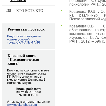
Фотоархив
поведения как субъ
психологии РАН», 20
КТО ЕСТЬ КТО
Ковалева Ю.В. , Со
на различных э
Психологический журн
КовалеваЮ.В
.
С
Результаты проверок
обоснование конст
комплексного чело
Ведомость проведения
Журавлев, В. А. Ко
оценки условий
РАН», 2012. – 696 с.
труда
СКАЧАТЬ ФАЙЛ
Книжный киоск
"Психологическая
книга"
Книги по психологии и, в том
числе, книги издательства
ИП РАН можно купить в
киоске Когито-Центра на 1
этаже института.
Киоск работает:
пн-пт 10.00-18.00
сб 10.00-15.00
А так же в интернет-магазине
www.cogito-shop.com