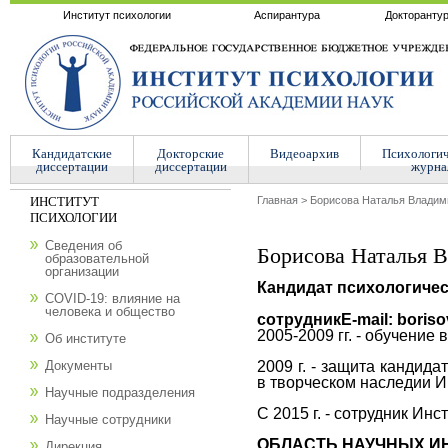
Институт психологии
Аспирантура
Докторанту
Кандидатские
Докторские
Видеоархив
Психологи
диссертации
диссертации
журна
ИНСТИТУТ
Главная
>
Борисова Наталья Владим
ПСИХОЛОГИИ
Сведения об
Борисова Наталья 
образовательной
организации
Кандидат психологичес
COVID-19: влияние на
человека и общество
сотрудник
Е-mail: boris
2005-2009 гг. - обучение
Об институте
2009 г. - защита кандид
Документы
в творческом наследии И
Научные подразделения
С 2015 г. - сотрудник Ин
Научные сотрудники
ОБЛАСТЬ НАУЧНЫХ И
Дирекция