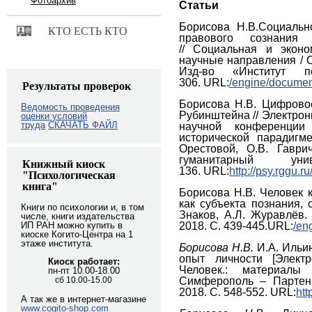
Фотоархив
Статьи
Борисова Н.В.Социальн
КТО ЕСТЬ КТО
правового сознания
// Социальная и эконо
научные направления / От
Изд-во «Институт 
306. URL:
/engine/docume
Результаты проверок
Борисова Н.В. Цифрово
Ведомость проведения
Рубинштейна // Электро
оценки условий
труда
СКАЧАТЬ ФАЙЛ
научной конференции
исторической парадигме
Орестовой, О.В. Гаври
гуманитарный у
Книжный киоск
136. URL:
http://psy.rggu.r
"Психологическая
книга"
Борисова Н.В. Человек к
как субъекта познания, 
Книги по психологии и, в том
Знаков, А.Л. Журавлёв.
числе, книги издательства
2018. С. 439-445.URL:
/en
ИП РАН можно купить в
киоске Когито-Центра на 1
этаже института.
Борисова Н.В.
И.А. Ильин
опыт личности [Электр
Киоск работает:
Человек.: материалы
пн-пт 10.00-18.00
Симферополь – Партени
сб 10.00-15.00
2018. С. 548-552. URL:
htt
А так же в интернет-магазине
www.cogito-shop.com