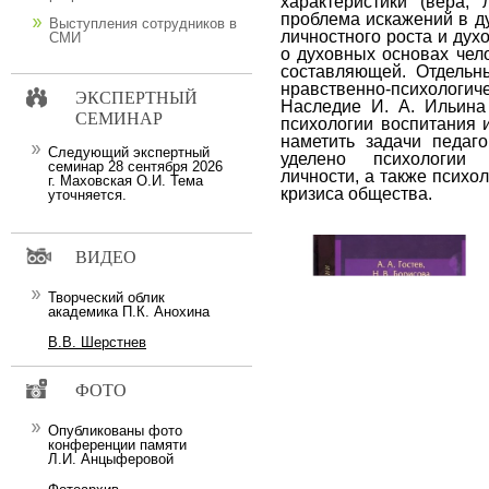
характеристики (вера, 
проблема искажений в д
Выступления сотрудников в
личностного роста и дух
СМИ
о духовных основах чел
составляющей. Отдельн
нравственно-психолог
ЭКСПЕРТНЫЙ
Наследие И. А. Ильина
СЕМИНАР
психологии воспитания 
наметить задачи педаг
Следующий экспертный
уделено психологии н
семинар 28 сентября 2026
личности, а также психо
г. Маховская О.И. Тема
кризиса общества.
уточняется.
ВИДЕО
Творческий облик
академика П.К. Анохина
В.В. Шерстнев
ФОТО
Опубликованы фото
конференции памяти
Л.И. Анцыферовой