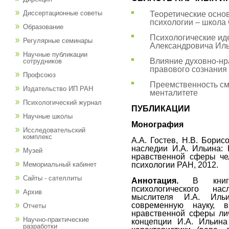
Диссертационные советы
Теоретические осно
психологии – школ
Образование
Психологические ид
Регулярные семинары
Александровича И
Научные публикации
Влияние духовно-нр
сотрудников
правового сознани
Профсоюз
Преемственность см
Издательство ИП РАН
менталитете
Психологический журнал
ПУБЛИКАЦИИ
Научные школы
Монография
Исследовательский
комплекс
А.А. Гостев, Н.В. Борис
наследии И.А. Ильина: 
Музей
нравственной сферы чел
психологии РАН, 2012.
Мемориальный кабинет
Сайты - сателлиты
Аннотация.
В книге 
психологического на
Архив
мыслителя И.А. Иль
современную науку, в
Отчеты
нравственной сферы ли
Научно-практические
концепции И.А. Ильина
разработки