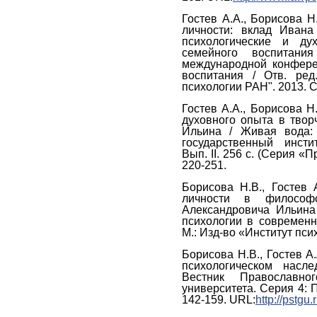
Гостев А.А., Борисова Н
личности: вклад Ивана
психологические и ду
семейного воспитан
международной конфере
воспитания / Отв. ред
психологии РАН". 2013. С
Гостев А.А., Борисова Н
духовного опыта в тво
Ильина / Живая вода: 
государственный инсти
Вып. II. 256 с. (Серия «
220-251.
Борисова Н.В., Гостев 
личности в философс
Александровича Ильина
психологии в современн
М.: Изд-во «Институт пси
Борисова Н.В., Гостев А
психологическом насл
Вестник Православног
университета. Серия 4: П
142-159. URL:
http://pstg