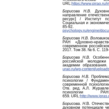
URL:
https://www.pirao.ru/
Борисова Н.В.
Духовно
направление отечествен
ресурс] / Институт п
Социальная и экономичес
85-92
psychology.ru/engine/doc
Борисова Н.В. Воловико
РАН «Духовно-нравст
современном российско
2017. Том 38. № 6. С. 11
Борисова Н.В.
Особенно
российской молодежи 
академии образования.
urao.ru/wp-content/uploa
Борисова Н.В.
Проблема 
психологии / Фундаме
современной психологии
Отв. ред. А.Л. Журавле
психологии 
659. URL:
http://www.ipra
Борисова. Н
.В. Отечест
духовном потенциале че