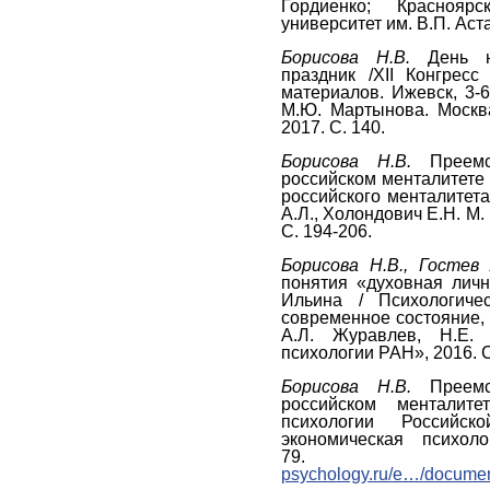
Гордиенко; Красноярс
университет им. В.П. Аста
Борисова Н.В.
День н
праздник /XII Конгресс
материалов. Ижевск, 3-6 
М.Ю. Мартынова. Моск
2017. С. 140.
Борисова Н.В.
Преем
российском менталитете 
российского менталитета
А.Л., Холондович Е.Н. М.
С. 194-206.
Борисова Н.В., Гостев
понятия «духовная личн
Ильина / Психологичес
современное состояние, 
А.Л. Журавлев, Н.Е. 
психологии РАН», 2016. С
Борисова Н.В.
Преемст
российском менталите
психологии Российс
экономическая псих
79. 
psychology.ru/e…/docume