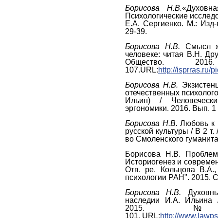
Борисова Н.В.
«Духовн
Психологические исследо
Е.А. Сергиенко. М.: Изд
29-39.
Борисова Н.В.
Смысл жи
человеке: читая В.Н. Др
Общество.
107.URL:
http://isprras.r
Борисова Н.В.
Экзистенц
отечественных психолого
Ильин) / Человеческ
эргономики. 2016. Вып. 1 (
Борисова Н.В.
Любовь к 
русской культуры / В 2 т.
во Смоленского гуманитар
Борисова Н.В. Проблем
Историогенез и современ
Отв. ре. Кольцова В.А.,
психологии РАН". 2015. С
Борисова Н.В.
Духовны
наследии И.А. Ильина 
2015. 
101. URL:
http://www.lawp