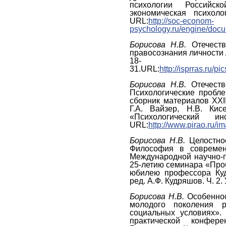
психологии Российс
экономическая психол
URL:
http://soc-econom-
psychology.ru/engine/doc
Борисова Н.В.
Отечест
правосознания личности /
18-
31.URL:
http://isprras.ru
Борисова Н.В.
Отечест
Психологические пробл
сборник материалов XXI
Г.А. Вайзер, Н.В. Кис
«Психологический 
URL:
http://www.pirao.ru/i
Борисова Н.В.
Целостнос
Философия в современ
Международной научно-
25-летию семинара «Про
юбилею профессора Куд
ред. А.Ф. Кудряшов. Ч. 2
Борисова Н.В.
Особеннос
молодого поколения 
социальных условиях».
практической конфере