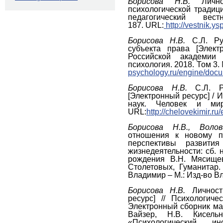
Борисова Н.В.
Личнос
психологической традиц
педагогический 
187. URL:
http://vestnik.y
Борисова Н.В.
С.Л. Ру
субъекта права [Элект
Российской академии
психология. 2018. Том 3.
psychology.ru/engine/doc
Борисова Н.В.
С.Л. Ру
[Электронный ресурс] / 
наук. Человек и м
URL:
http://chelovekimir.
Борисова Н.В., Вол
отношения к новому п
перспективы развити
жизнедеятельности: сб. 
рождения В.Н. Мясищев
Столетовых, Гуманитар. 
Владимир – М.: Изд-во ВлГ
Борисова Н.В.
Личност
ресурс] // Психологич
Электронный сборник мат
Вайзер, Н.В. Кисель
«Психологический 