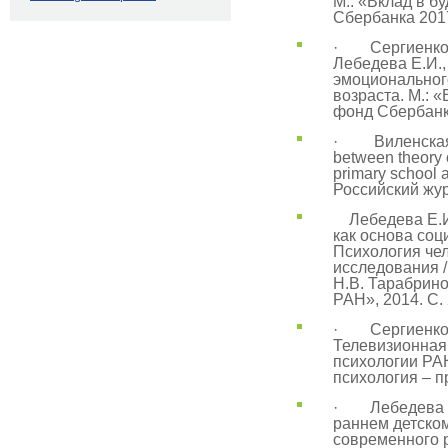
М.: «Вклад в 
Сбербанка 201
· Сергиенко Е.
Лебедева Е.И.
эмоциональног
возраста. М.: 
фонд Сбербанк
· Виленская Г.
between theory 
primary school 
Российский жур
Лебедева Е.И.
как основа соц
Психология чел
исследования /
Н.В. Тарабрино
РАН», 2014. С.
· Сергиенко Е
Телевизионная 
психологии РАН
психология – п
· Лебедева Е.
раннем детско
современного р