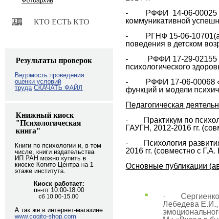
Фотоархив
- РФФИ 14-06-00025 «Р
коммуникативной успешно
КТО ЕСТЬ КТО
-
РГНФ 15-06-10701(а
поведения в детском возр
- РФФИ 17-29-02155 (
Результаты проверок
психологического здоров
Ведомость проведения
- РФФИ 17-06-00068 «Г
оценки условий
труда
СКАЧАТЬ ФАЙЛ
функций и модели психиче
Педагогическая деятельн
Книжный киоск
· Практикум по психоло
"Психологическая
ГАУГН, 2012-2016 гг. (сов
книга"
·
Психология развития
Книги по психологии и, в том
2016 гг. (совместно с Г.А
числе, книги издательства
ИП РАН можно купить в
киоске Когито-Центра на 1
Основные публикации (ав
этаже института.
Киоск работает:
пн-пт 10.00-18.00
· Сергиенко Е.
сб 10.00-15.00
Лебедева Е.И.
А так же в интернет-магазине
эмоционального
www.cogito-shop.com