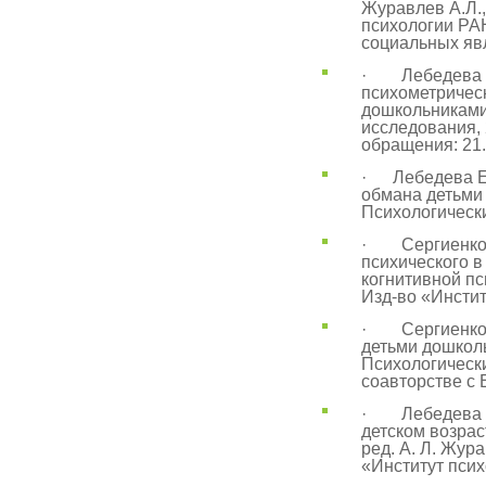
Журавлев А.Л.,
психологии РАН
социальных яв
· Лебедева Е.
психометричес
дошкольниками
исследования, 20
обращения: 21.
· Лебедева Е.
обмана детьми 
Психологически
· Сергиенко Е
психического в
когнитивной пс
Изд-во «Инстит
· Сергиенко Е
детьми дошколь
Психологически
соавторстве с 
· Лебедева Е.
детском возрас
ред. А. Л. Жура
«Институт псих