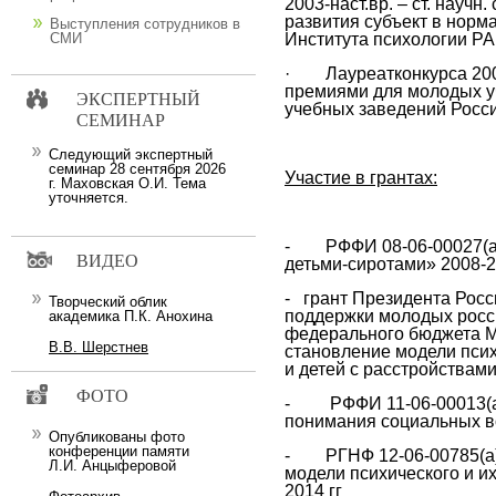
2003-наст.вр. – ст. науч
развития субъект в норм
Выступления сотрудников в
Института психологии Р
СМИ
·
Лауреатконкурса 20
премиями для молодых у
ЭКСПЕРТНЫЙ
учебных заведений Росси
СЕМИНАР
Следующий экспертный
семинар 28 сентября 2026
Участие в грантах:
г. Маховская О.И. Тема
уточняется.
- РФФИ 08-06-00027(а)
ВИДЕО
детьми-сиротами» 2008-20
- грант Президента Росс
Творческий облик
поддержки молодых росси
академика П.К. Анохина
федерального бюджета МК
В.В. Шерстнев
становление модели псих
и детей с расстройствами
ФОТО
- РФФИ 11-06-00013(а)
понимания социальных в
Опубликованы фото
конференции памяти
- РГНФ 12-06-00785(а)
Л.И. Анцыферовой
модели психического и и
2014 гг