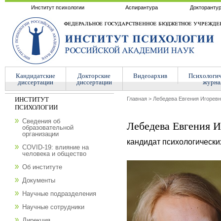
Институт психологии
Аспирантура
Докторанту
Кандидатские
Докторские
Видеоархив
Психологи
диссертации
диссертации
журна
ИНСТИТУТ
Главная
>
Лебедева Евгения Игорев
ПСИХОЛОГИИ
Сведения об
Лебедева Евгения И
образовательной
организации
кандидат психологически
COVID-19: влияние на
человека и общество
Об институте
Документы
Научные подразделения
Научные сотрудники
Дирекция