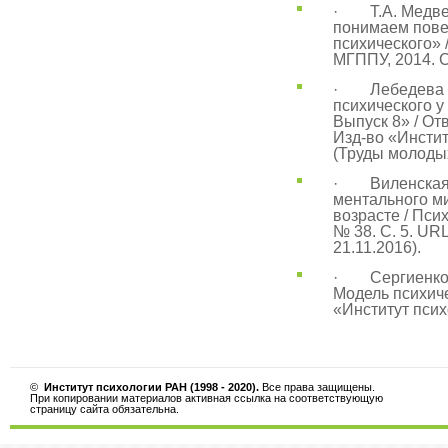
· Т.А. Медвед
понимаем пове
психического» 
МГППУ, 2014. С
· Лебедева Е
психического у
Выпуск 8» / Отв
Изд-во «Инстит
(Труды молоды
· Виленская Г
ментального м
возрасте / Пси
№ 38. С. 5. URL
21.11.2016).
· Сергиенко Е
Модель психиче
«Институт псих
©
Институт психологии РАН (1998 - 2020).
Все права защищены.
При копировании материалов активная ссылка на соответствующую
страницу сайта обязательна.